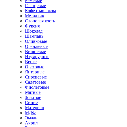
Бежевые
Глянцевые
Кофе с молоком
Металлик
Слоновая кость
Фуксия
Шоколад
Шампань
Оливковые
Оранжевые
Вишневые
Изумрудные
Венге
Ореховые
Янтарные
Сиреневые
Салатовые
Фиолетовые
Мятные
Золотые
Синие
Материал
МДФ
Эмаль
Акрил