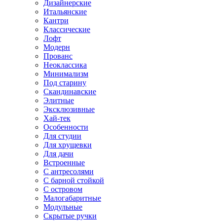
Дизайнерские
Итальянские
Кантри
Классические
Лофт
Модерн
Прованс
Неоклассика
Минимализм
Под старину
Скандинавские
Элитные
Эксклюзивные
Хай-тек
Особенности
Для студии
Для хрущевки
Для дачи
Встроенные
С антресолями
С барной стойкой
С островом
Малогабаритные
Модульные
Скрытые ручки