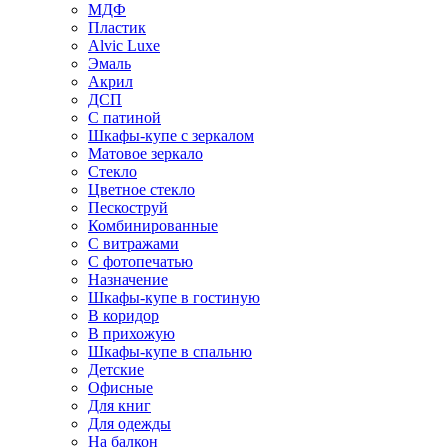
МДФ
Пластик
Alvic Luxe
Эмаль
Акрил
ДСП
С патиной
Шкафы-купе с зеркалом
Матовое зеркало
Стекло
Цветное стекло
Пескоструй
Комбинированные
С витражами
С фотопечатью
Назначение
Шкафы-купе в гостиную
В коридор
В прихожую
Шкафы-купе в спальню
Детские
Офисные
Для книг
Для одежды
На балкон