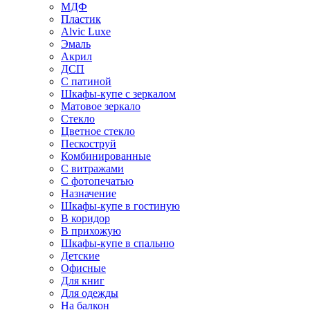
МДФ
Пластик
Alvic Luxe
Эмаль
Акрил
ДСП
С патиной
Шкафы-купе с зеркалом
Матовое зеркало
Стекло
Цветное стекло
Пескоструй
Комбинированные
С витражами
С фотопечатью
Назначение
Шкафы-купе в гостиную
В коридор
В прихожую
Шкафы-купе в спальню
Детские
Офисные
Для книг
Для одежды
На балкон