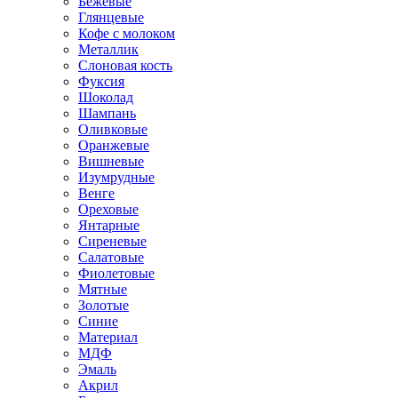
Бежевые
Глянцевые
Кофе с молоком
Металлик
Слоновая кость
Фуксия
Шоколад
Шампань
Оливковые
Оранжевые
Вишневые
Изумрудные
Венге
Ореховые
Янтарные
Сиреневые
Салатовые
Фиолетовые
Мятные
Золотые
Синие
Материал
МДФ
Эмаль
Акрил