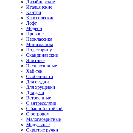
Дизайнерские
Итальянские
Кантри
Классические
Лофт
Модерн
Прованс
Неоклассика
Минимализм
Под старину
Скандинавские
Элитные
Эксклюзивные
Хай-тек
Особенности
Для студии
Для хрущевки
Для дачи
Встроенные
С антресолями
С барной стойкой
С островом
Малогабаритные
Модульные
Скрытые ручки