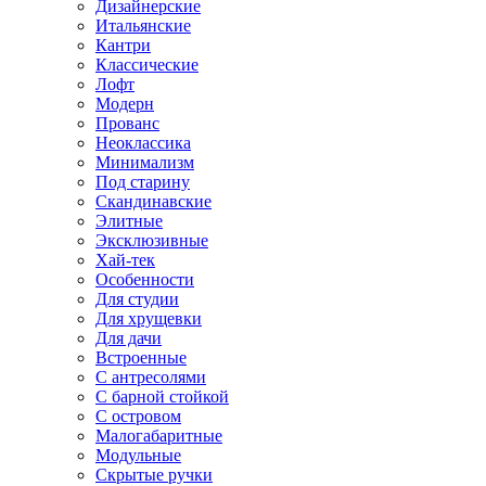
Дизайнерские
Итальянские
Кантри
Классические
Лофт
Модерн
Прованс
Неоклассика
Минимализм
Под старину
Скандинавские
Элитные
Эксклюзивные
Хай-тек
Особенности
Для студии
Для хрущевки
Для дачи
Встроенные
С антресолями
С барной стойкой
С островом
Малогабаритные
Модульные
Скрытые ручки