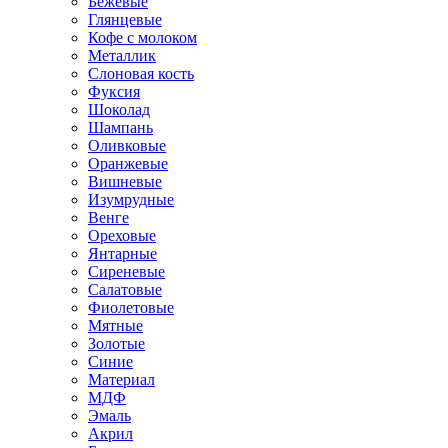
Бежевые
Глянцевые
Кофе с молоком
Металлик
Слоновая кость
Фуксия
Шоколад
Шампань
Оливковые
Оранжевые
Вишневые
Изумрудные
Венге
Ореховые
Янтарные
Сиреневые
Салатовые
Фиолетовые
Мятные
Золотые
Синие
Материал
МДФ
Эмаль
Акрил