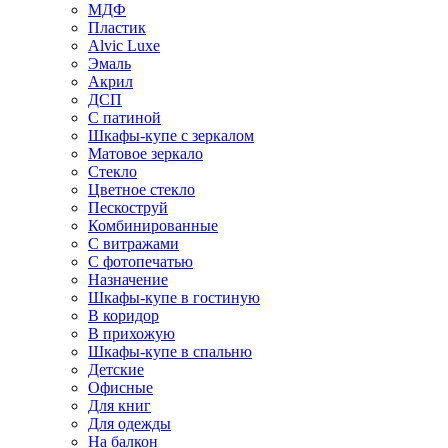
МДФ
Пластик
Alvic Luxe
Эмаль
Акрил
ДСП
С патиной
Шкафы-купе с зеркалом
Матовое зеркало
Стекло
Цветное стекло
Пескоструй
Комбинированные
С витражами
С фотопечатью
Назначение
Шкафы-купе в гостиную
В коридор
В прихожую
Шкафы-купе в спальню
Детские
Офисные
Для книг
Для одежды
На балкон