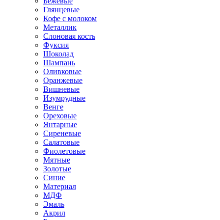
Бежевые
Глянцевые
Кофе с молоком
Металлик
Слоновая кость
Фуксия
Шоколад
Шампань
Оливковые
Оранжевые
Вишневые
Изумрудные
Венге
Ореховые
Янтарные
Сиреневые
Салатовые
Фиолетовые
Мятные
Золотые
Синие
Материал
МДФ
Эмаль
Акрил