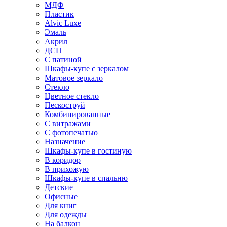
МДФ
Пластик
Alvic Luxe
Эмаль
Акрил
ДСП
С патиной
Шкафы-купе с зеркалом
Матовое зеркало
Стекло
Цветное стекло
Пескоструй
Комбинированные
С витражами
С фотопечатью
Назначение
Шкафы-купе в гостиную
В коридор
В прихожую
Шкафы-купе в спальню
Детские
Офисные
Для книг
Для одежды
На балкон