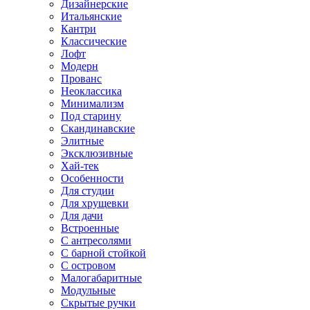
Дизайнерские
Итальянские
Кантри
Классические
Лофт
Модерн
Прованс
Неоклассика
Минимализм
Под старину
Скандинавские
Элитные
Эксклюзивные
Хай-тек
Особенности
Для студии
Для хрущевки
Для дачи
Встроенные
С антресолями
С барной стойкой
С островом
Малогабаритные
Модульные
Скрытые ручки