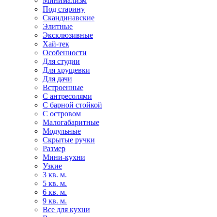
Минимализм
Под старину
Скандинавские
Элитные
Эксклюзивные
Хай-тек
Особенности
Для студии
Для хрущевки
Для дачи
Встроенные
С антресолями
С барной стойкой
С островом
Малогабаритные
Модульные
Скрытые ручки
Размер
Мини-кухни
Узкие
3 кв. м.
5 кв. м.
6 кв. м.
9 кв. м.
Все для кухни