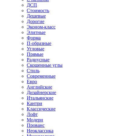
ДСП
Стоимость
Дешевые
Дорогие
Эконом-класс
Элитные
Форма
П-образные
Угловые
Прямые
Радиусные
Скошенные углы
Стиль
Современные
Евро
Английские
Дизайнерские
Итальянские
Кантри
Классические
Лофт
Модерн
Прованс
Неоклассика