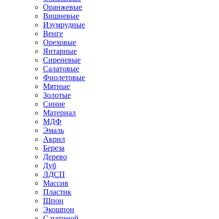
Оранжевые
Вишневые
Изумрудные
Венге
Ореховые
Янтарные
Сиреневые
Салатовые
Фиолетовые
Мятные
Золотые
Синие
Материал
МДФ
Эмаль
Акрил
Береза
Дерево
Дуб
ЛДСП
Массив
Пластик
Шпон
Экошпон
С патиной