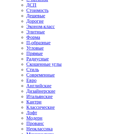
ДСП
Стоимость
Дешевые
Дорогие
Эконом-класс
Элитные
Форма
П-образные
Угловые
Прямые
Радиусные
Скошенные углы
Стиль
Современные
Евро
Английские
Дизайнерские
Итальянские
Кантри
Классические
Лофт
Модерн
Прованс
Неоклассика