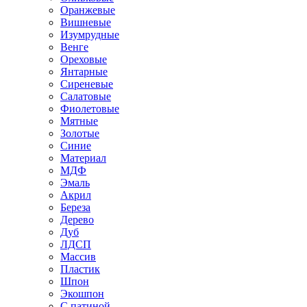
Оранжевые
Вишневые
Изумрудные
Венге
Ореховые
Янтарные
Сиреневые
Салатовые
Фиолетовые
Мятные
Золотые
Синие
Материал
МДФ
Эмаль
Акрил
Береза
Дерево
Дуб
ЛДСП
Массив
Пластик
Шпон
Экошпон
С патиной