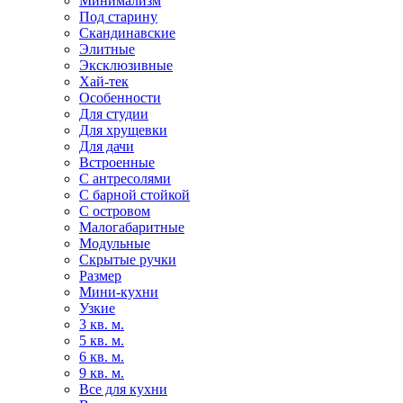
Минимализм
Под старину
Скандинавские
Элитные
Эксклюзивные
Хай-тек
Особенности
Для студии
Для хрущевки
Для дачи
Встроенные
С антресолями
С барной стойкой
С островом
Малогабаритные
Модульные
Скрытые ручки
Размер
Мини-кухни
Узкие
3 кв. м.
5 кв. м.
6 кв. м.
9 кв. м.
Все для кухни