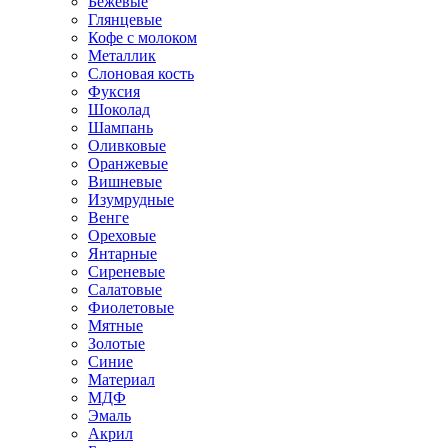
Бежевые
Глянцевые
Кофе с молоком
Металлик
Слоновая кость
Фуксия
Шоколад
Шампань
Оливковые
Оранжевые
Вишневые
Изумрудные
Венге
Ореховые
Янтарные
Сиреневые
Салатовые
Фиолетовые
Мятные
Золотые
Синие
Материал
МДФ
Эмаль
Акрил