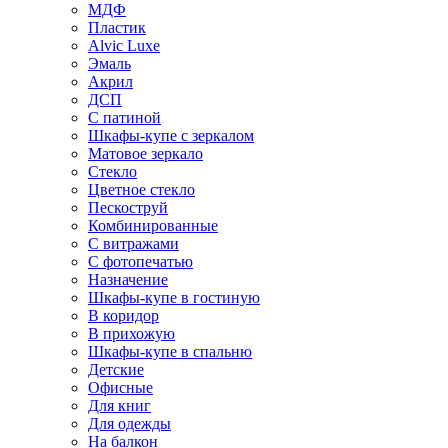
МДФ
Пластик
Alvic Luxe
Эмаль
Акрил
ДСП
С патиной
Шкафы-купе с зеркалом
Матовое зеркало
Стекло
Цветное стекло
Пескоструй
Комбинированные
С витражами
С фотопечатью
Назначение
Шкафы-купе в гостиную
В коридор
В прихожую
Шкафы-купе в спальню
Детские
Офисные
Для книг
Для одежды
На балкон