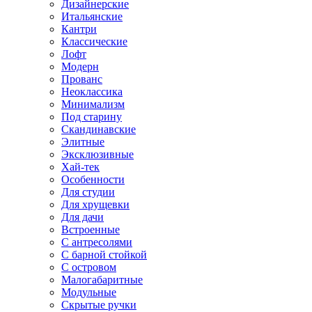
Дизайнерские
Итальянские
Кантри
Классические
Лофт
Модерн
Прованс
Неоклассика
Минимализм
Под старину
Скандинавские
Элитные
Эксклюзивные
Хай-тек
Особенности
Для студии
Для хрущевки
Для дачи
Встроенные
С антресолями
С барной стойкой
С островом
Малогабаритные
Модульные
Скрытые ручки