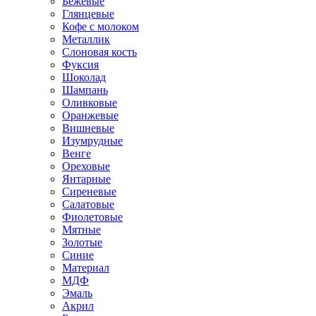
Бежевые
Глянцевые
Кофе с молоком
Металлик
Слоновая кость
Фуксия
Шоколад
Шампань
Оливковые
Оранжевые
Вишневые
Изумрудные
Венге
Ореховые
Янтарные
Сиреневые
Салатовые
Фиолетовые
Мятные
Золотые
Синие
Материал
МДФ
Эмаль
Акрил