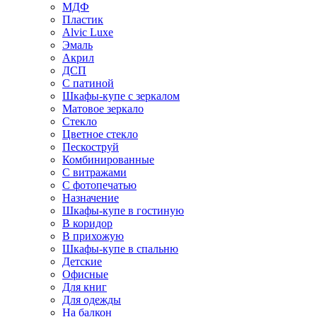
МДФ
Пластик
Alvic Luxe
Эмаль
Акрил
ДСП
С патиной
Шкафы-купе с зеркалом
Матовое зеркало
Стекло
Цветное стекло
Пескоструй
Комбинированные
С витражами
С фотопечатью
Назначение
Шкафы-купе в гостиную
В коридор
В прихожую
Шкафы-купе в спальню
Детские
Офисные
Для книг
Для одежды
На балкон