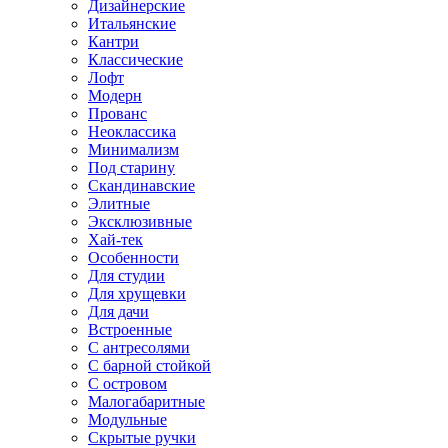
Дизайнерские
Итальянские
Кантри
Классические
Лофт
Модерн
Прованс
Неоклассика
Минимализм
Под старину
Скандинавские
Элитные
Эксклюзивные
Хай-тек
Особенности
Для студии
Для хрущевки
Для дачи
Встроенные
С антресолями
С барной стойкой
С островом
Малогабаритные
Модульные
Скрытые ручки