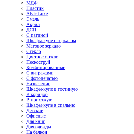
МДФ
Пластик
Alvic Luxe
Эмаль
Акрил
ДСП
С патиной
Шкафы-купе с зеркалом
Матовое зеркало
Стекло
Цветное стекло
Пескоструй
Комбинированные
С витражами
С фотопечатью
Назначение
Шкафы-купе в гостиную
В коридор
В прихожую
Шкафы-купе в спальню
Детские
Офисные
Для книг
Для одежды
На балкон