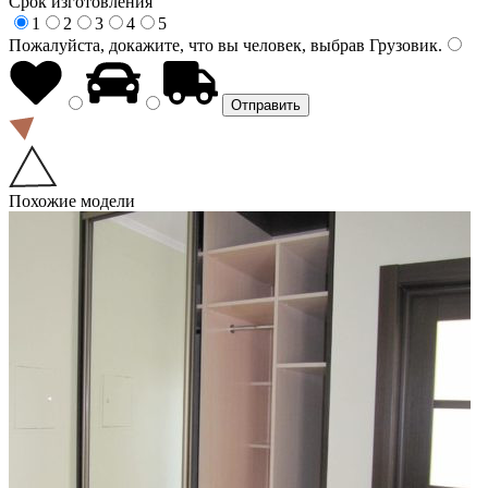
Срок изготовления
1
2
3
4
5
Пожалуйста, докажите, что вы человек, выбрав
Грузовик
.
Похожие модели