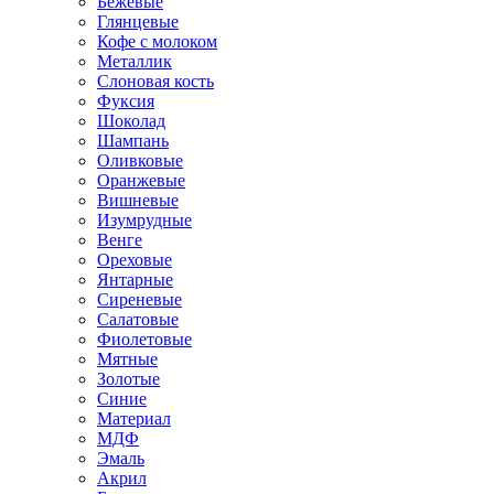
Бежевые
Глянцевые
Кофе с молоком
Металлик
Слоновая кость
Фуксия
Шоколад
Шампань
Оливковые
Оранжевые
Вишневые
Изумрудные
Венге
Ореховые
Янтарные
Сиреневые
Салатовые
Фиолетовые
Мятные
Золотые
Синие
Материал
МДФ
Эмаль
Акрил