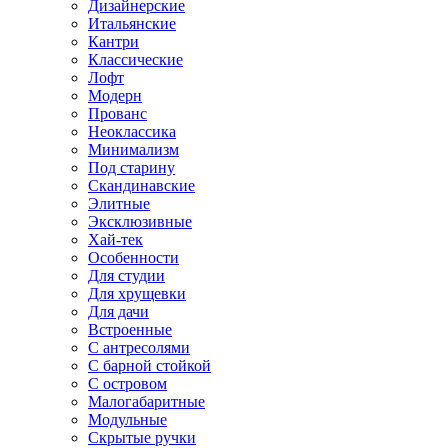
Дизайнерские
Итальянские
Кантри
Классические
Лофт
Модерн
Прованс
Неоклассика
Минимализм
Под старину
Скандинавские
Элитные
Эксклюзивные
Хай-тек
Особенности
Для студии
Для хрущевки
Для дачи
Встроенные
С антресолями
С барной стойкой
С островом
Малогабаритные
Модульные
Скрытые ручки