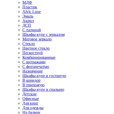
МДФ
Пластик
Alvic Luxe
Эмаль
Акрил
ДСП
С патиной
Шкафы-купе с зеркалом
Матовое зеркало
Стекло
Цветное стекло
Пескоструй
Комбинированные
С витражами
С фотопечатью
Назначение
Шкафы-купе в гостиную
В коридор
В прихожую
Шкафы-купе в спальню
Детские
Офисные
Для книг
Для одежды
На балкон