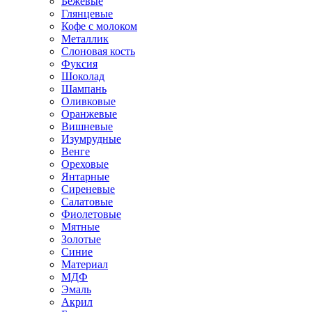
Бежевые
Глянцевые
Кофе с молоком
Металлик
Слоновая кость
Фуксия
Шоколад
Шампань
Оливковые
Оранжевые
Вишневые
Изумрудные
Венге
Ореховые
Янтарные
Сиреневые
Салатовые
Фиолетовые
Мятные
Золотые
Синие
Материал
МДФ
Эмаль
Акрил