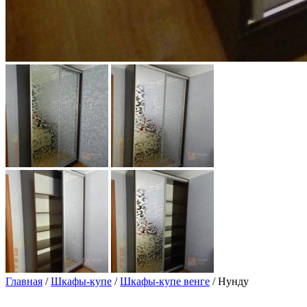
Главная
/
Шкафы-купе
/
Шкафы-купе венге
/ Нунду