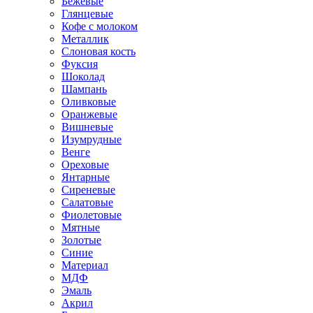
Бежевые
Глянцевые
Кофе с молоком
Металлик
Слоновая кость
Фуксия
Шоколад
Шампань
Оливковые
Оранжевые
Вишневые
Изумрудные
Венге
Ореховые
Янтарные
Сиреневые
Салатовые
Фиолетовые
Мятные
Золотые
Синие
Материал
МДФ
Эмаль
Акрил