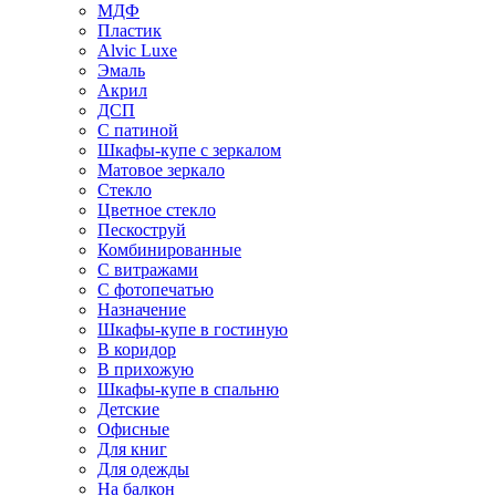
МДФ
Пластик
Alvic Luxe
Эмаль
Акрил
ДСП
С патиной
Шкафы-купе с зеркалом
Матовое зеркало
Стекло
Цветное стекло
Пескоструй
Комбинированные
С витражами
С фотопечатью
Назначение
Шкафы-купе в гостиную
В коридор
В прихожую
Шкафы-купе в спальню
Детские
Офисные
Для книг
Для одежды
На балкон