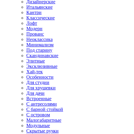
Дизайнерские
Итальянские
Кантри
Классические
Лофт
Модерн
Прованс
Неоклассика
Минимализм
Под старину
Скандинавские
Элитные
Эксклюзивные
Хай-тек
Особенности
Для студии
Для хрущевки
Для дачи
Встроенные
С антресолями
С барной стойкой
С островом
Малогабаритные
Модульные
Скрытые ручки