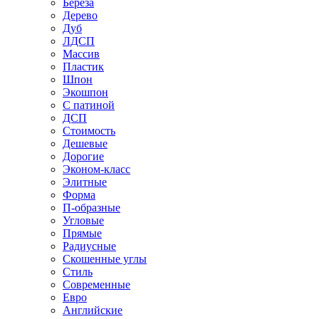
Береза
Дерево
Дуб
ЛДСП
Массив
Пластик
Шпон
Экошпон
С патиной
ДСП
Стоимость
Дешевые
Дорогие
Эконом-класс
Элитные
Форма
П-образные
Угловые
Прямые
Радиусные
Скошенные углы
Стиль
Современные
Евро
Английские