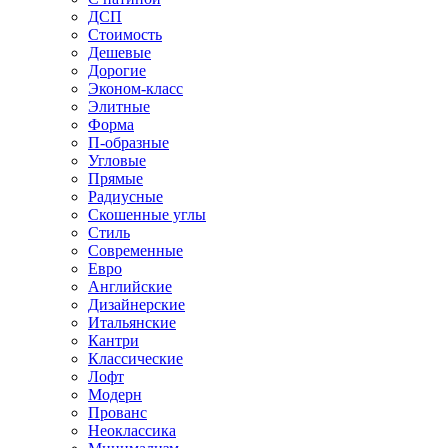
ДСП
Стоимость
Дешевые
Дорогие
Эконом-класс
Элитные
Форма
П-образные
Угловые
Прямые
Радиусные
Скошенные углы
Стиль
Современные
Евро
Английские
Дизайнерские
Итальянские
Кантри
Классические
Лофт
Модерн
Прованс
Неоклассика