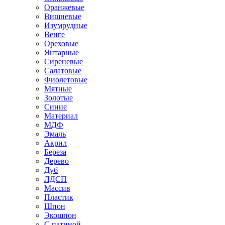
Оранжевые
Вишневые
Изумрудные
Венге
Ореховые
Янтарные
Сиреневые
Салатовые
Фиолетовые
Мятные
Золотые
Синие
Материал
МДФ
Эмаль
Акрил
Береза
Дерево
Дуб
ЛДСП
Массив
Пластик
Шпон
Экошпон
С патиной