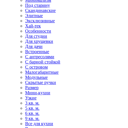
Минимализм
Под старину
Скандинавские
Элитные
Эксклюзивные
Хай-тек
Особенности
Для студии
Для хрущевки
Для дачи
Встроенные
С антресолями
С барной стойкой
С островом
Малогабаритные
Модульные
Скрытые ручки
Размер
Мини-кухни
Узкие
3 кв. м.
5 кв. м.
6 кв. м.
9 кв. м.
Все для кухни