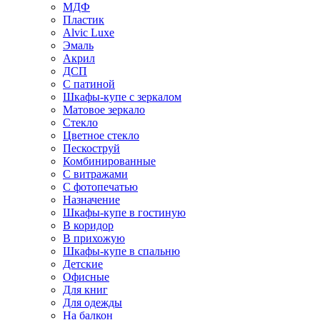
МДФ
Пластик
Alvic Luxe
Эмаль
Акрил
ДСП
С патиной
Шкафы-купе с зеркалом
Матовое зеркало
Стекло
Цветное стекло
Пескоструй
Комбинированные
С витражами
С фотопечатью
Назначение
Шкафы-купе в гостиную
В коридор
В прихожую
Шкафы-купе в спальню
Детские
Офисные
Для книг
Для одежды
На балкон