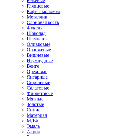
Бежевые
Глянцевые
Кофе с молоком
Металлик
Слоновая кость
Фуксия
Шоколад
Шампань
Оливковые
Оранжевые
Вишневые
Изумрудные
Венге
Ореховые
Янтарные
Сиреневые
Салатовые
Фиолетовые
Мятные
Золотые
Синие
Материал
МДФ
Эмаль
Акрил