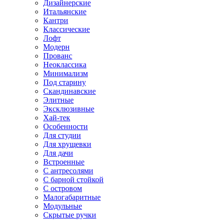
Дизайнерские
Итальянские
Кантри
Классические
Лофт
Модерн
Прованс
Неоклассика
Минимализм
Под старину
Скандинавские
Элитные
Эксклюзивные
Хай-тек
Особенности
Для студии
Для хрущевки
Для дачи
Встроенные
С антресолями
С барной стойкой
С островом
Малогабаритные
Модульные
Скрытые ручки