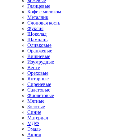
Бежевые
Глянцевые
Кофе с молоком
Металлик
Слоновая кость
Фуксия
Шоколад
Шампань
Оливковые
Оранжевые
Вишневые
Изумрудные
Венге
Ореховые
Янтарные
Сиреневые
Салатовые
Фиолетовые
Мятные
Золотые
Синие
Материал
МДФ
Эмаль
Акрил