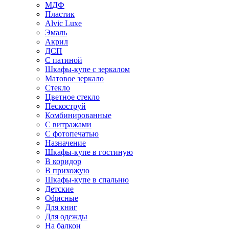
МДФ
Пластик
Alvic Luxe
Эмаль
Акрил
ДСП
С патиной
Шкафы-купе с зеркалом
Матовое зеркало
Стекло
Цветное стекло
Пескоструй
Комбинированные
С витражами
С фотопечатью
Назначение
Шкафы-купе в гостиную
В коридор
В прихожую
Шкафы-купе в спальню
Детские
Офисные
Для книг
Для одежды
На балкон