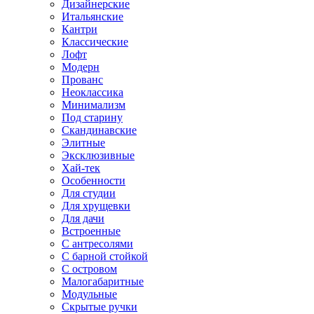
Дизайнерские
Итальянские
Кантри
Классические
Лофт
Модерн
Прованс
Неоклассика
Минимализм
Под старину
Скандинавские
Элитные
Эксклюзивные
Хай-тек
Особенности
Для студии
Для хрущевки
Для дачи
Встроенные
С антресолями
С барной стойкой
С островом
Малогабаритные
Модульные
Скрытые ручки