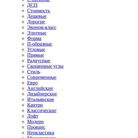
ДСП
Стоимость
Дешевые
Дорогие
Эконом-класс
Элитные
Форма
П-образные
Угловые
Прямые
Радиусные
Скошенные углы
Стиль
Современные
Евро
Английские
Дизайнерские
Итальянские
Кантри
Классические
Лофт
Модерн
Прованс
Неоклассика