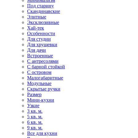
Минимализм
Под старину
Скандинавские
Элитные
Эксклюзивные
Хай-тек
Особенности
Для студии
Для хрущевки
Для дачи
Встроенные
С антресолями
С барной стойкой
С островом
Малогабаритные
Модульные
Скрытые ручки
Размер
Мини-кухни
Узкие
3 кв. м.
5 кв. м.
6 кв. м.
9 кв. м.
Все для кухни