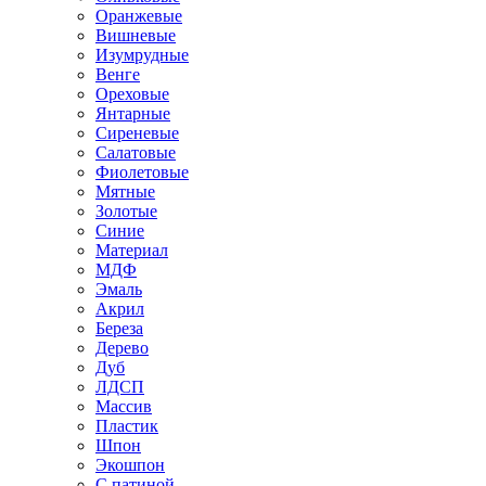
Оранжевые
Вишневые
Изумрудные
Венге
Ореховые
Янтарные
Сиреневые
Салатовые
Фиолетовые
Мятные
Золотые
Синие
Материал
МДФ
Эмаль
Акрил
Береза
Дерево
Дуб
ЛДСП
Массив
Пластик
Шпон
Экошпон
С патиной