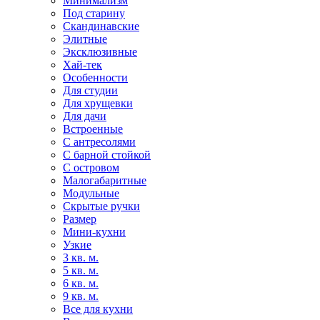
Минимализм
Под старину
Скандинавские
Элитные
Эксклюзивные
Хай-тек
Особенности
Для студии
Для хрущевки
Для дачи
Встроенные
С антресолями
С барной стойкой
С островом
Малогабаритные
Модульные
Скрытые ручки
Размер
Мини-кухни
Узкие
3 кв. м.
5 кв. м.
6 кв. м.
9 кв. м.
Все для кухни