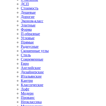
ДСП
Стоимость
Дешевые
Дорогие
Эконом-класс
Элитные
Форма
П-образные
Угловые
Прямые
Радиусные
Скошенные углы
Стиль
Современные
Евро
Английские
Дизайнерские
Итальянские
Кантри
Классические
Лофт
Модерн
Прованс
Неоклассика