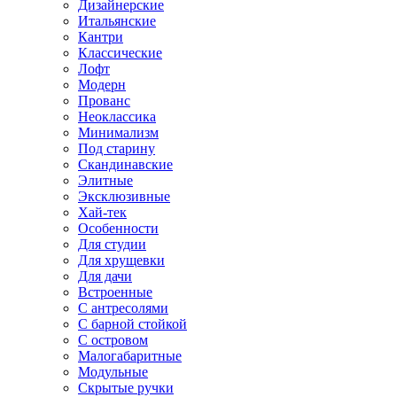
Дизайнерские
Итальянские
Кантри
Классические
Лофт
Модерн
Прованс
Неоклассика
Минимализм
Под старину
Скандинавские
Элитные
Эксклюзивные
Хай-тек
Особенности
Для студии
Для хрущевки
Для дачи
Встроенные
С антресолями
С барной стойкой
С островом
Малогабаритные
Модульные
Скрытые ручки