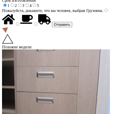
Срок изготовления
1
2
3
4
5
Пожалуйста, докажите, что вы человек, выбрав
Грузовик
.
Похожие модели