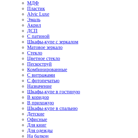
МДФ
Пластик
Alvic Luxe
Эмаль
Акрил
ДСП
С патиной
Шкафы-купе с зеркалом
Матовое зеркало
Стекло
Цветное стекло
Пескоструй
Комбинированные
С витражами
С фотопечатью
Назначение
Шкафы-купе в гостиную
В коридор
В прихожую
Шкафы-купе в спальню
Детские
Офисные
Для книг
Для одежды
На балкон