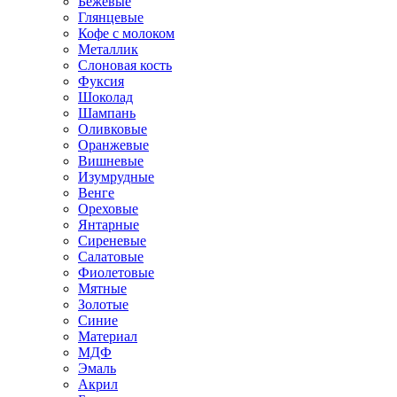
Бежевые
Глянцевые
Кофе с молоком
Металлик
Слоновая кость
Фуксия
Шоколад
Шампань
Оливковые
Оранжевые
Вишневые
Изумрудные
Венге
Ореховые
Янтарные
Сиреневые
Салатовые
Фиолетовые
Мятные
Золотые
Синие
Материал
МДФ
Эмаль
Акрил