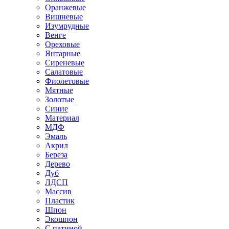
Оранжевые
Вишневые
Изумрудные
Венге
Ореховые
Янтарные
Сиреневые
Салатовые
Фиолетовые
Мятные
Золотые
Синие
Материал
МДФ
Эмаль
Акрил
Береза
Дерево
Дуб
ЛДСП
Массив
Пластик
Шпон
Экошпон
С патиной