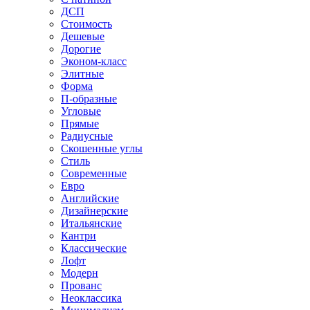
ДСП
Стоимость
Дешевые
Дорогие
Эконом-класс
Элитные
Форма
П-образные
Угловые
Прямые
Радиусные
Скошенные углы
Стиль
Современные
Евро
Английские
Дизайнерские
Итальянские
Кантри
Классические
Лофт
Модерн
Прованс
Неоклассика