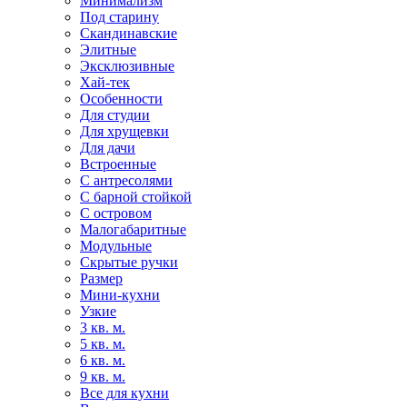
Минимализм
Под старину
Скандинавские
Элитные
Эксклюзивные
Хай-тек
Особенности
Для студии
Для хрущевки
Для дачи
Встроенные
С антресолями
С барной стойкой
С островом
Малогабаритные
Модульные
Скрытые ручки
Размер
Мини-кухни
Узкие
3 кв. м.
5 кв. м.
6 кв. м.
9 кв. м.
Все для кухни