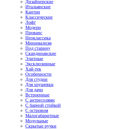
Дизайнерские
Итальянские
Кантри
Классические
Лофт
Модерн
Прованс
Неоклассика
Минимализм
Под старину
Скандинавские
Элитные
Эксклюзивные
Хай-тек
Особенности
Для студии
Для хрущевки
Для дачи
Встроенные
С антресолями
С барной стойкой
С островом
Малогабаритные
Модульные
Скрытые ручки