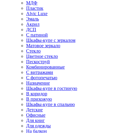
МДФ
Пластик
Alvic Luxe
Эмаль
Акрил
ДСП
С патиной
Шкафы-купе с зеркалом
Матовое зеркало
Стекло
Цветное стекло
Пескоструй
Комбинированные
С витражами
С фотопечатью
Назначение
Шкафы-купе в гостиную
В коридор
В прихожую
Шкафы-купе в спальню
Детские
Офисные
Для книг
Для одежды
На балкон