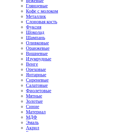
Бежевые
Глянцевые
Кофе с молоком
Металлик
Слоновая кость
Фуксия
Шоколад
Шампань
Оливковые
Оранжевые
Вишневые
Изумрудные
Венге
Ореховые
Янтарные
Сиреневые
Салатовые
Фиолетовые
Мятные
Золотые
Синие
Материал
МДФ
Эмаль
Акрил