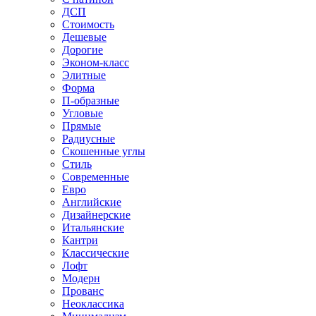
ДСП
Стоимость
Дешевые
Дорогие
Эконом-класс
Элитные
Форма
П-образные
Угловые
Прямые
Радиусные
Скошенные углы
Стиль
Современные
Евро
Английские
Дизайнерские
Итальянские
Кантри
Классические
Лофт
Модерн
Прованс
Неоклассика