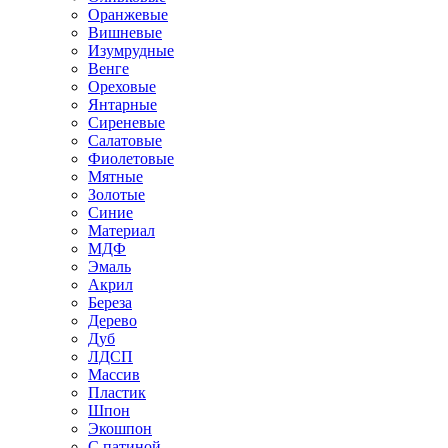
Оранжевые
Вишневые
Изумрудные
Венге
Ореховые
Янтарные
Сиреневые
Салатовые
Фиолетовые
Мятные
Золотые
Синие
Материал
МДФ
Эмаль
Акрил
Береза
Дерево
Дуб
ЛДСП
Массив
Пластик
Шпон
Экошпон
С патиной