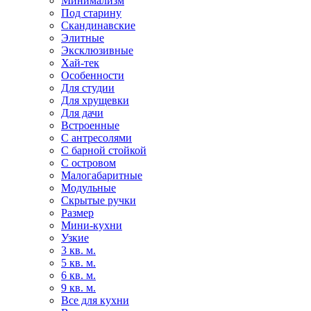
Минимализм
Под старину
Скандинавские
Элитные
Эксклюзивные
Хай-тек
Особенности
Для студии
Для хрущевки
Для дачи
Встроенные
С антресолями
С барной стойкой
С островом
Малогабаритные
Модульные
Скрытые ручки
Размер
Мини-кухни
Узкие
3 кв. м.
5 кв. м.
6 кв. м.
9 кв. м.
Все для кухни