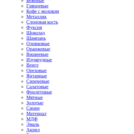
Бежевые
Глянцевые
Кофе с молоком
Металлик
Слоновая кость
Фуксия
Шоколад
Шампань
Оливковые
Оранжевые
Вишневые
Изумрудные
Венге
Ореховые
Янтарные
Сиреневые
Салатовые
Фиолетовые
Мятные
Золотые
Синие
Материал
МДФ
Эмаль
Акрил