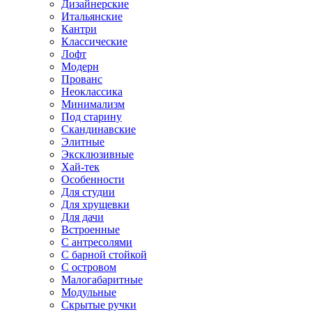
Дизайнерские
Итальянские
Кантри
Классические
Лофт
Модерн
Прованс
Неоклассика
Минимализм
Под старину
Скандинавские
Элитные
Эксклюзивные
Хай-тек
Особенности
Для студии
Для хрущевки
Для дачи
Встроенные
С антресолями
С барной стойкой
С островом
Малогабаритные
Модульные
Скрытые ручки