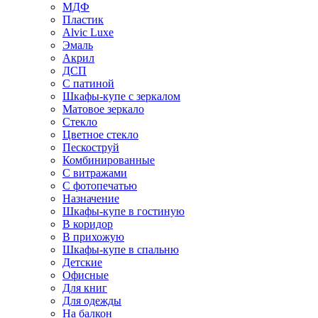
МДФ
Пластик
Alvic Luxe
Эмаль
Акрил
ДСП
С патиной
Шкафы-купе с зеркалом
Матовое зеркало
Стекло
Цветное стекло
Пескоструй
Комбинированные
С витражами
С фотопечатью
Назначение
Шкафы-купе в гостиную
В коридор
В прихожую
Шкафы-купе в спальню
Детские
Офисные
Для книг
Для одежды
На балкон