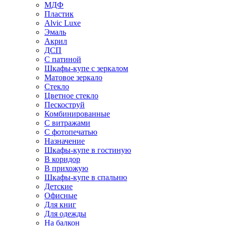
МДФ
Пластик
Alvic Luxe
Эмаль
Акрил
ДСП
С патиной
Шкафы-купе с зеркалом
Матовое зеркало
Стекло
Цветное стекло
Пескоструй
Комбинированные
С витражами
С фотопечатью
Назначение
Шкафы-купе в гостиную
В коридор
В прихожую
Шкафы-купе в спальню
Детские
Офисные
Для книг
Для одежды
На балкон