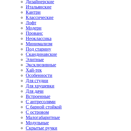
Дизайнерские
Итальянские
Кантри
Классические
Лофт
Модерн
Прованс
Неоклассика
Минимализм
Под старину
Скандинавские
Элитные
Эксклюзивные
Хай-тек
Особенности
Для студии
Для хрущевки
Для дачи
Встроенные
С антресолями
С барной стойкой
С островом
Малогабаритные
Модульные
Скрытые ручки