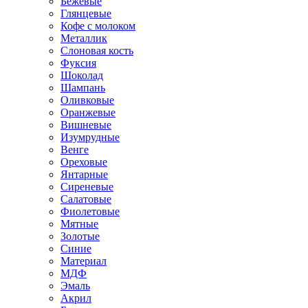
Бежевые
Глянцевые
Кофе с молоком
Металлик
Слоновая кость
Фуксия
Шоколад
Шампань
Оливковые
Оранжевые
Вишневые
Изумрудные
Венге
Ореховые
Янтарные
Сиреневые
Салатовые
Фиолетовые
Мятные
Золотые
Синие
Материал
МДФ
Эмаль
Акрил