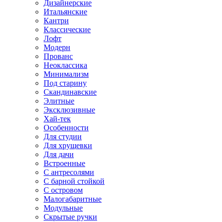
Дизайнерские
Итальянские
Кантри
Классические
Лофт
Модерн
Прованс
Неоклассика
Минимализм
Под старину
Скандинавские
Элитные
Эксклюзивные
Хай-тек
Особенности
Для студии
Для хрущевки
Для дачи
Встроенные
С антресолями
С барной стойкой
С островом
Малогабаритные
Модульные
Скрытые ручки