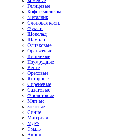
Бежевые
Глянцевые
Кофе с молоком
Металлик
Слоновая кость
Фуксия
Шоколад
Шампань
Оливковые
Оранжевые
Вишневые
Изумрудные
Венге
Ореховые
Янтарные
Сиреневые
Салатовые
Фиолетовые
Мятные
Золотые
Синие
Материал
МДФ
Эмаль
Акрил