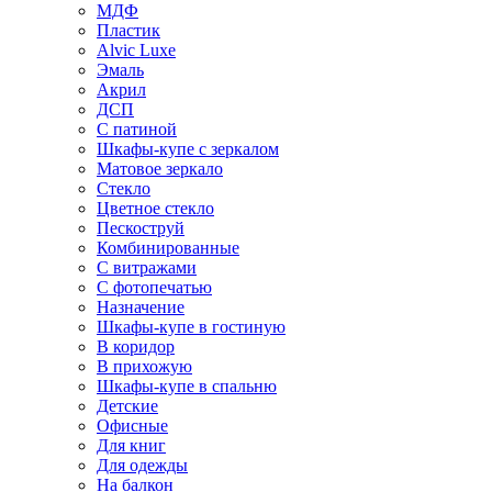
МДФ
Пластик
Alvic Luxe
Эмаль
Акрил
ДСП
С патиной
Шкафы-купе с зеркалом
Матовое зеркало
Стекло
Цветное стекло
Пескоструй
Комбинированные
С витражами
С фотопечатью
Назначение
Шкафы-купе в гостиную
В коридор
В прихожую
Шкафы-купе в спальню
Детские
Офисные
Для книг
Для одежды
На балкон