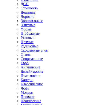
ДСП
Стоимость
Дешевые
Дорогие
Эконом-класс
Элитные
Форма
П-образные
Угловые
Прямые
Радиусные
Скошенные углы
Стиль
Современные
Евро
Английские
Дизайнерские
Итальянские
Кантри
Классические
Лофт
Модерн
Прованс
Неоклассика