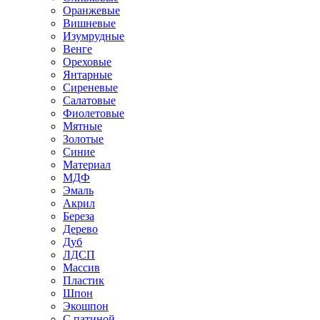
Оранжевые
Вишневые
Изумрудные
Венге
Ореховые
Янтарные
Сиреневые
Салатовые
Фиолетовые
Мятные
Золотые
Синие
Материал
МДФ
Эмаль
Акрил
Береза
Дерево
Дуб
ЛДСП
Массив
Пластик
Шпон
Экошпон
С патиной