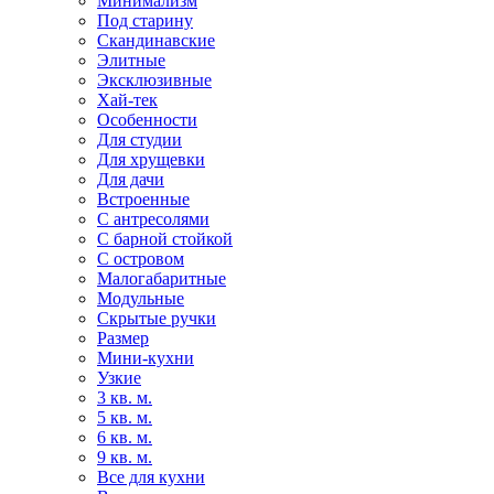
Минимализм
Под старину
Скандинавские
Элитные
Эксклюзивные
Хай-тек
Особенности
Для студии
Для хрущевки
Для дачи
Встроенные
С антресолями
С барной стойкой
С островом
Малогабаритные
Модульные
Скрытые ручки
Размер
Мини-кухни
Узкие
3 кв. м.
5 кв. м.
6 кв. м.
9 кв. м.
Все для кухни