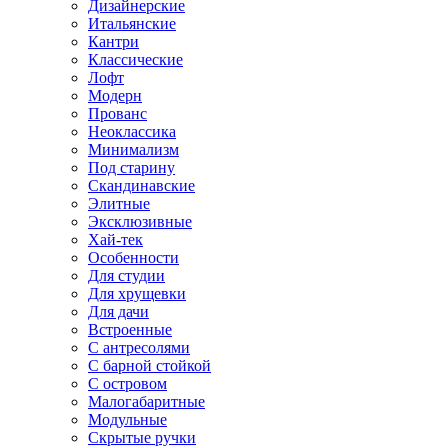
Дизайнерские
Итальянские
Кантри
Классические
Лофт
Модерн
Прованс
Неоклассика
Минимализм
Под старину
Скандинавские
Элитные
Эксклюзивные
Хай-тек
Особенности
Для студии
Для хрущевки
Для дачи
Встроенные
С антресолями
С барной стойкой
С островом
Малогабаритные
Модульные
Скрытые ручки