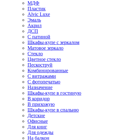
МДФ
Пластик
Alvic Luxe
Эмаль
Акрил
ДСП
С патиной
Шкафы-купе с зеркалом
Матовое зеркало
Стекло
Цветное стекло
Пескоструй
Комбинированные
С витражами
С фотопечатью
Назначение
Шкафы-купе в гостиную
В коридор
В прихожую
Шкафы-купе в спальню
Детские
Офисные
Для книг
Для одежды
На балкон