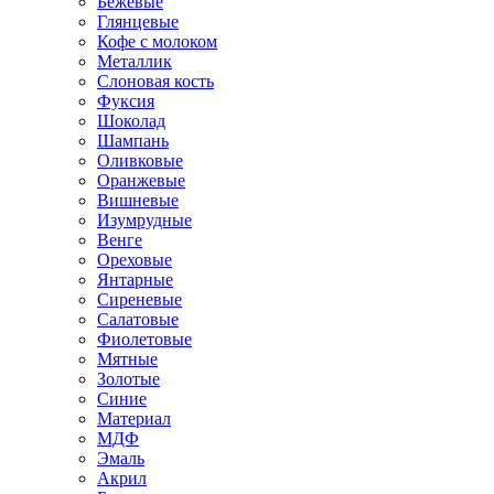
Бежевые
Глянцевые
Кофе с молоком
Металлик
Слоновая кость
Фуксия
Шоколад
Шампань
Оливковые
Оранжевые
Вишневые
Изумрудные
Венге
Ореховые
Янтарные
Сиреневые
Салатовые
Фиолетовые
Мятные
Золотые
Синие
Материал
МДФ
Эмаль
Акрил