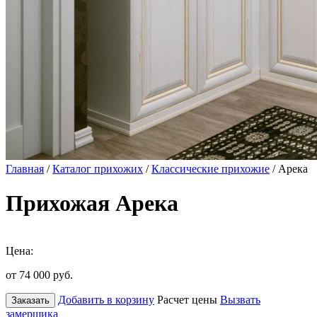
Главная
/
Каталог прихожих
/
Классические прихожие
/ Арека
Прихожая Арека
Цена:
от 74 000
руб.
Добавить в корзину
Расчет цены
Вызвать
Заказать
замерщика