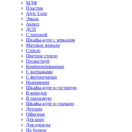
МДФ
Пластик
Alvic Luxe
Эмаль
Акрил
ДСП
С патиной
Шкафы-купе с зеркалом
Матовое зеркало
Стекло
Цветное стекло
Пескоструй
Комбинированные
С витражами
С фотопечатью
Назначение
Шкафы-купе в гостиную
В коридор
В прихожую
Шкафы-купе в спальню
Детские
Офисные
Для книг
Для одежды
На балкон