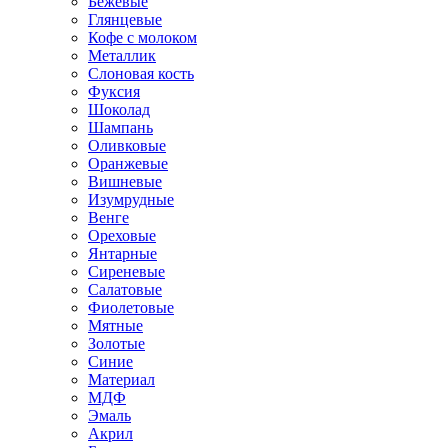
Бежевые
Глянцевые
Кофе с молоком
Металлик
Слоновая кость
Фуксия
Шоколад
Шампань
Оливковые
Оранжевые
Вишневые
Изумрудные
Венге
Ореховые
Янтарные
Сиреневые
Салатовые
Фиолетовые
Мятные
Золотые
Синие
Материал
МДФ
Эмаль
Акрил