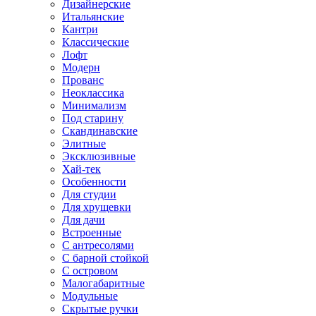
Дизайнерские
Итальянские
Кантри
Классические
Лофт
Модерн
Прованс
Неоклассика
Минимализм
Под старину
Скандинавские
Элитные
Эксклюзивные
Хай-тек
Особенности
Для студии
Для хрущевки
Для дачи
Встроенные
С антресолями
С барной стойкой
С островом
Малогабаритные
Модульные
Скрытые ручки