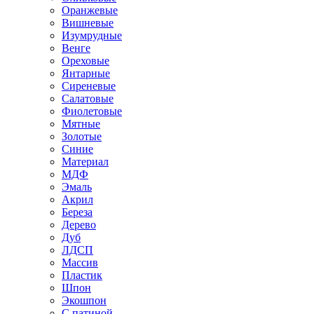
Оранжевые
Вишневые
Изумрудные
Венге
Ореховые
Янтарные
Сиреневые
Салатовые
Фиолетовые
Мятные
Золотые
Синие
Материал
МДФ
Эмаль
Акрил
Береза
Дерево
Дуб
ЛДСП
Массив
Пластик
Шпон
Экошпон
С патиной