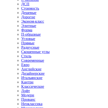
ДСП
Стоимость
Дешевые
Дорогие
Эконом-класс
Элитные
Форма
П-образные
Угловые
Прямые
Радиусные
Скошенные углы
Стиль
Современные
Евро
Английские
Дизайнерские
Итальянские
Кантри
Классические
Лофт
Модерн
Прованс
Неоклассика