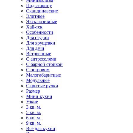
Минимализм
Под старину
Скандинавские
Элитные
Эксклюзивные
Хай-тек
Особенности
Для студии
Для хрущевки
Для дачи
Встроенные
С антресолями
С барной стойкой
С островом
Малогабаритные
Модульные
Скрытые ручки
Размер
Мини-кухни
Узкие
3 кв. м.
5 кв. м.
6 кв. м.
9 кв. м.
Все для кухни