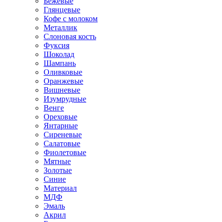
Бежевые
Глянцевые
Кофе с молоком
Металлик
Слоновая кость
Фуксия
Шоколад
Шампань
Оливковые
Оранжевые
Вишневые
Изумрудные
Венге
Ореховые
Янтарные
Сиреневые
Салатовые
Фиолетовые
Мятные
Золотые
Синие
Материал
МДФ
Эмаль
Акрил