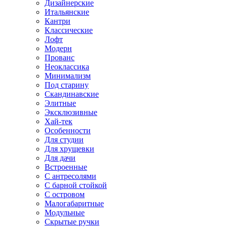
Дизайнерские
Итальянские
Кантри
Классические
Лофт
Модерн
Прованс
Неоклассика
Минимализм
Под старину
Скандинавские
Элитные
Эксклюзивные
Хай-тек
Особенности
Для студии
Для хрущевки
Для дачи
Встроенные
С антресолями
С барной стойкой
С островом
Малогабаритные
Модульные
Скрытые ручки