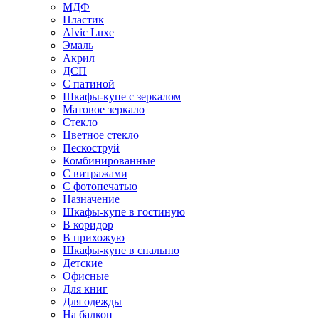
МДФ
Пластик
Alvic Luxe
Эмаль
Акрил
ДСП
С патиной
Шкафы-купе с зеркалом
Матовое зеркало
Стекло
Цветное стекло
Пескоструй
Комбинированные
С витражами
С фотопечатью
Назначение
Шкафы-купе в гостиную
В коридор
В прихожую
Шкафы-купе в спальню
Детские
Офисные
Для книг
Для одежды
На балкон