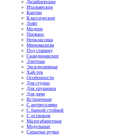
Дизайнерские
Итальянские
Кантри
Классические
Лофт
Модерн
Прованс
Неоклассика
Минимализм
Под старину
Скандинавские
Элитные
Эксклюзивные
Хай-тек
Особенности
Для студии
Для хрущевки
Для дачи
Встроенные
С антресолями
С барной стойкой
С островом
Малогабаритные
Модульные
Скрытые ручки