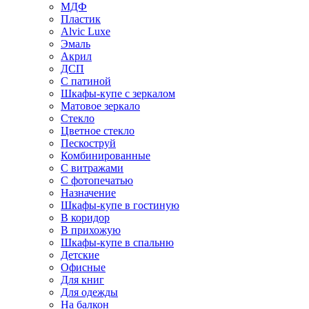
МДФ
Пластик
Alvic Luxe
Эмаль
Акрил
ДСП
С патиной
Шкафы-купе с зеркалом
Матовое зеркало
Стекло
Цветное стекло
Пескоструй
Комбинированные
С витражами
С фотопечатью
Назначение
Шкафы-купе в гостиную
В коридор
В прихожую
Шкафы-купе в спальню
Детские
Офисные
Для книг
Для одежды
На балкон