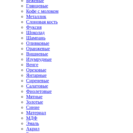
Бежевые
Глянцевые
Кофе с молоком
Металлик
Слоновая кость
Фуксия
Шоколад
Шампань
Оливковые
Оранжевые
Вишневые
Изумрудные
Венге
Ореховые
Янтарные
Сиреневые
Салатовые
Фиолетовые
Мятные
Золотые
Синие
Материал
МДФ
Эмаль
Акрил