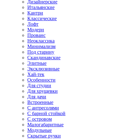
Дизайнерские
Итальянские
Кантри
Классические
Лофт
Модерн
Прованс
Неоклассика
Минимализм
Под старину
Скандинавские
Элитные
Эксклюзивные
Хай-тек
Особенности
Для студии
Для хрущевки
Для дачи
Встроенные
С антресолями
С барной стойкой
С островом
Малогабаритные
Модульные
Скрытые ручки