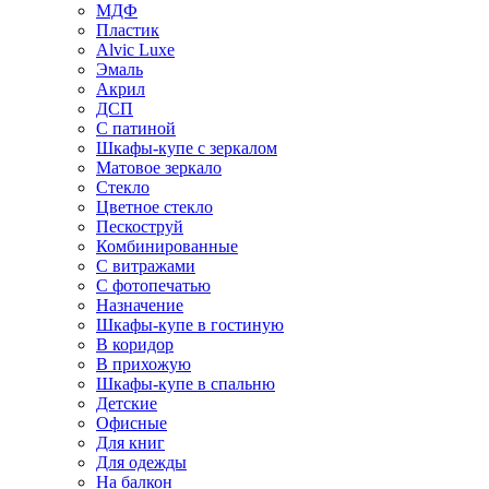
МДФ
Пластик
Alvic Luxe
Эмаль
Акрил
ДСП
С патиной
Шкафы-купе с зеркалом
Матовое зеркало
Стекло
Цветное стекло
Пескоструй
Комбинированные
С витражами
С фотопечатью
Назначение
Шкафы-купе в гостиную
В коридор
В прихожую
Шкафы-купе в спальню
Детские
Офисные
Для книг
Для одежды
На балкон