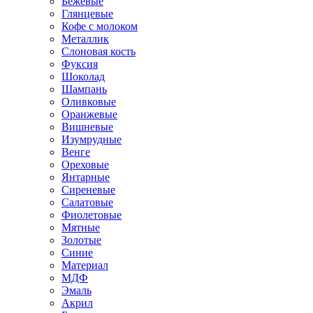
Бежевые
Глянцевые
Кофе с молоком
Металлик
Слоновая кость
Фуксия
Шоколад
Шампань
Оливковые
Оранжевые
Вишневые
Изумрудные
Венге
Ореховые
Янтарные
Сиреневые
Салатовые
Фиолетовые
Мятные
Золотые
Синие
Материал
МДФ
Эмаль
Акрил